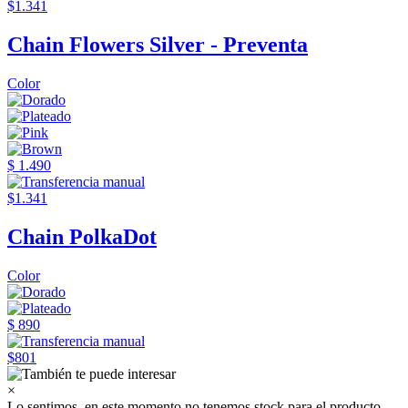
$1.341
Chain Flowers Silver - Preventa
Color
$ 1.490
$1.341
Chain PolkaDot
Color
$ 890
$801
×
Lo sentimos, en este momento no tenemos stock para el producto