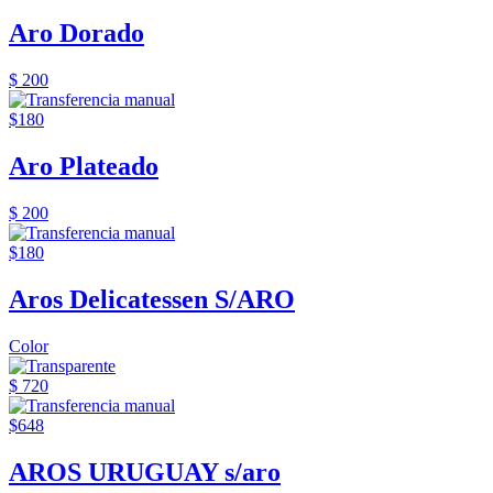
Aro Dorado
$ 200
$180
Aro Plateado
$ 200
$180
Aros Delicatessen S/ARO
Color
$ 720
$648
AROS URUGUAY s/aro