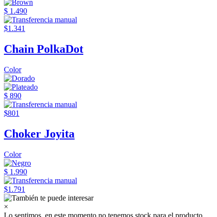
$ 1.490
$1.341
Chain PolkaDot
Color
$ 890
$801
Choker Joyita
Color
$ 1.990
$1.791
×
Lo sentimos, en este momento no tenemos stock para el producto