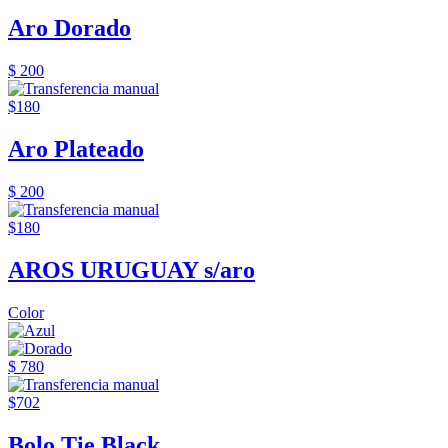
Aro Dorado
$ 200
$180
Aro Plateado
$ 200
$180
AROS URUGUAY s/aro
Color
$ 780
$702
Bolo Tie Black