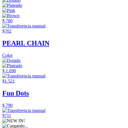
$ 780
$702
PEARL CHAIN
Color
$ 1.690
$1.521
Fun Dots
$ 790
$711