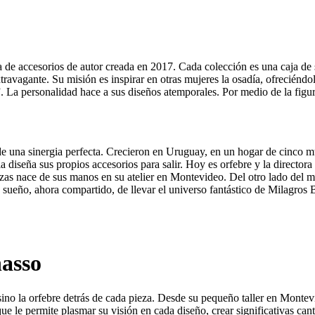
 de accesorios de autor creada en 2017. Cada colección es una caja de 
ravagante. Su misión es inspirar en otras mujeres la osadía, ofreciéndol
 La personalidad hace a sus diseños atemporales. Por medio de la figura,
de una sinergia perfecta. Crecieron en Uruguay, en un hogar de cinco m
cia diseña sus propios accesorios para salir. Hoy es orfebre y la director
piezas nace de sus manos en su atelier en Montevideo. Del otro lado de
ueño, ahora compartido, de llevar el universo fantástico de Milagros
asso
sino la orfebre detrás de cada pieza. Desde su pequeño taller en Monte
o que le permite plasmar su visión en cada diseño, crear significativas ca