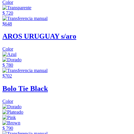
Color
$ 720
$648
AROS URUGUAY s/aro
Color
$ 780
$702
Bolo Tie Black
Color
$ 790