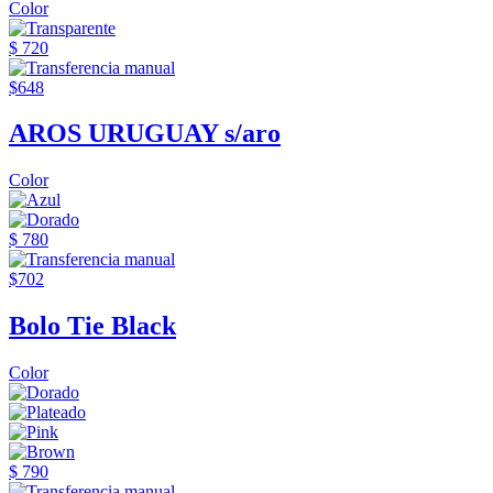
Color
$ 720
$648
AROS URUGUAY s/aro
Color
$ 780
$702
Bolo Tie Black
Color
$ 790