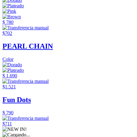
$ 780
$702
PEARL CHAIN
Color
$ 1.690
$1.521
Fun Dots
$ 790
$711