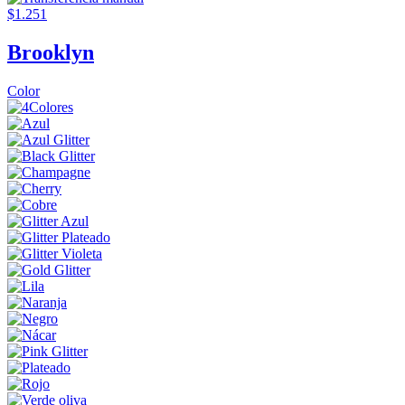
$1.251
Brooklyn
Color