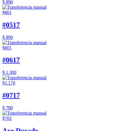
$ 890
$801
#0517
$ 890
$801
#0617
$ 1.300
$1.170
#0717
$ 780
$702
Aro Dorado