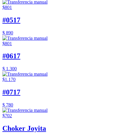
$801
#0517
$ 890
$801
#0617
$ 1.300
$1.170
#0717
$ 780
$702
Choker Joyita