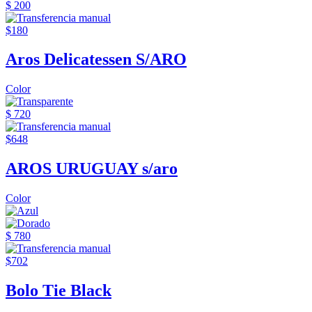
$ 200
$180
Aros Delicatessen S/ARO
Color
$ 720
$648
AROS URUGUAY s/aro
Color
$ 780
$702
Bolo Tie Black