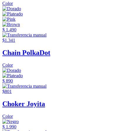
Color
$ 1.490
$1.341
Chain PolkaDot
Color
$ 890
$801
Choker Joyita
Color
$ 1.990