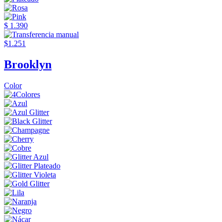
$ 1.390
$1.251
Brooklyn
Color