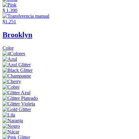
$ 1.390
$1.251
Brooklyn
Color