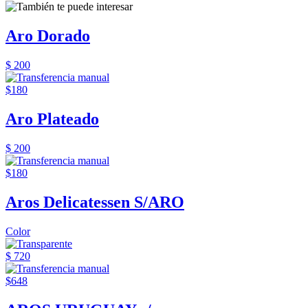
Aro Dorado
$ 200
$180
Aro Plateado
$ 200
$180
Aros Delicatessen S/ARO
Color
$ 720
$648