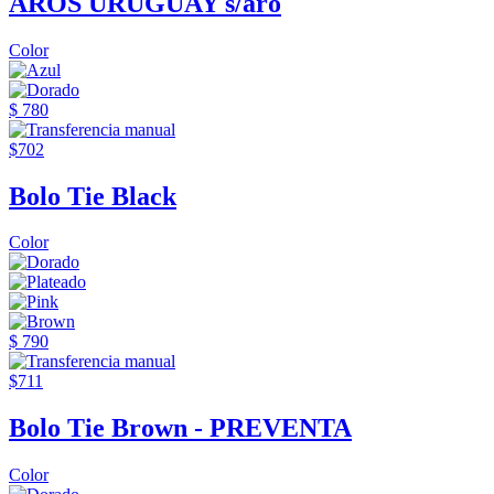
AROS URUGUAY s/aro
Color
$ 780
$702
Bolo Tie Black
Color
$ 790
$711
Bolo Tie Brown - PREVENTA
Color