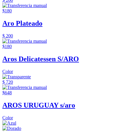
$ 200
$180
Aro Plateado
$ 200
$180
Aros Delicatessen S/ARO
Color
$ 720
$648
AROS URUGUAY s/aro
Color