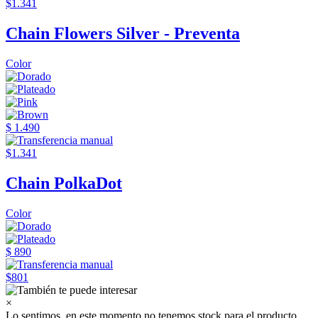
$1.341
Chain Flowers Silver - Preventa
Color
$ 1.490
$1.341
Chain PolkaDot
Color
$ 890
$801
×
Lo sentimos, en este momento no tenemos stock para el producto