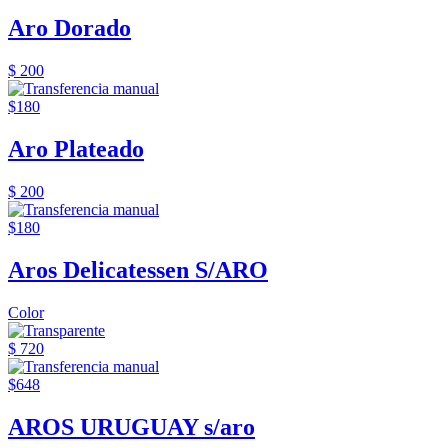
Aro Dorado
$ 200
$180
Aro Plateado
$ 200
$180
Aros Delicatessen S/ARO
Color
$ 720
$648
AROS URUGUAY s/aro