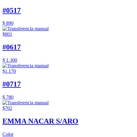
#0517
$ 890
$801
#0617
$ 1.300
$1.170
#0717
$ 780
$702
EMMA NACAR S/ARO
Color