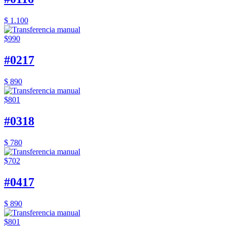
$ 1.100
$990
#0217
$ 890
$801
#0318
$ 780
$702
#0417
$ 890
$801