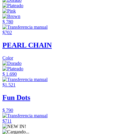
$ 780
$702
PEARL CHAIN
Color
$ 1.690
$1.521
Fun Dots
$ 790
$711