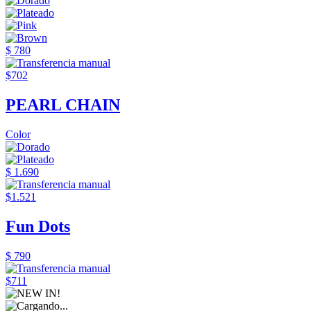
$ 780
$702
PEARL CHAIN
Color
$ 1.690
$1.521
Fun Dots
$ 790
$711